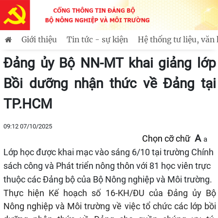
 Bác Hồ ra đi tìm đường cứu nước
Tuổi trẻ Bộ Nông ng
Tin mới
Giới thiệu
Tin tức - sự kiện
Hệ thống tư liệu, văn
Thông tin lãnh đạo, chỉ đạo của Đảng ủy Bộ NN&MT
Đảng ủy Bộ NN-MT khai giảng lớp
Bồi dưỡng nhận thức về Đảng tại
TP.HCM
09:12 07/10/2025
A
Chọn cỡ chữ
a
Lớp học được khai mạc vào sáng 6/10 tại trường Chính
sách công và Phát triển nông thôn với 81 học viên trực
thuộc các Đảng bộ của Bộ Nông nghiệp và Môi trường.
Thực hiện Kế hoạch số 16-KH/ĐU của
Đảng ủy
Bộ
Nông nghiệp và Môi trường về việc tổ chức các lớp bồi