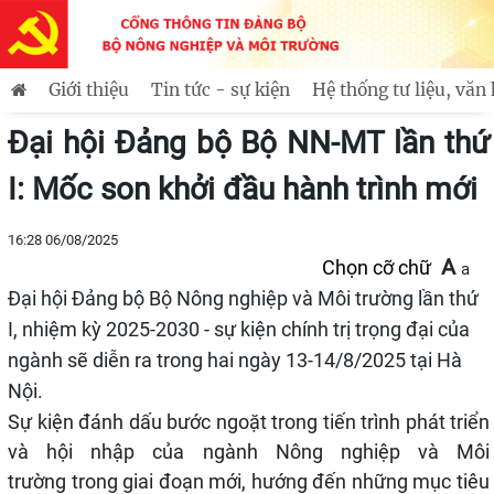
115 năm Ngày Bác Hồ ra đi tìm đường cứu 
Tin mới
Giới thiệu
Tin tức - sự kiện
Hệ thống tư liệu, văn
Tin tức
Đại hội Đảng bộ Bộ NN-MT lần thứ
I: Mốc son khởi đầu hành trình mới
16:28 06/08/2025
A
Chọn cỡ chữ
a
Đại hội Đảng bộ Bộ Nông nghiệp và Môi trường lần thứ
I, nhiệm kỳ 2025-2030 - sự kiện chính trị trọng đại của
ngành sẽ diễn ra trong hai ngày 13-14/8/2025 tại Hà
Nội.
Sự kiện đánh dấu bước ngoặt trong tiến trình phát triển
và hội nhập của ngành
Nông nghiệp và Môi
trường
trong giai đoạn mới, hướng đến những mục tiêu