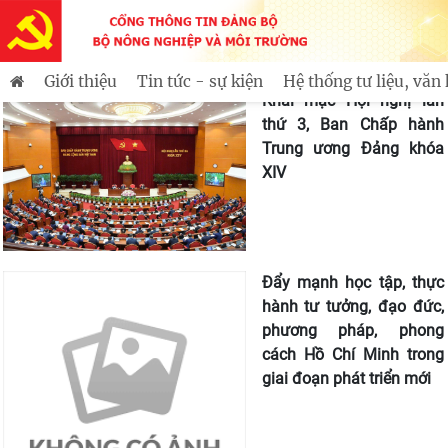
i tìm đường cứu nước
Tuổi trẻ Bộ Nông nghiệp và Môi t
Tin mới
Trang chủ
Công tác xây dựng Đảng
Giới thiệu
Tin tức - sự kiện
Hệ thống tư liệu, văn
Khai mạc Hội nghị lần
thứ 3, Ban Chấp hành
Trung ương Đảng khóa
XIV
Đẩy mạnh học tập, thực
hành tư tưởng, đạo đức,
phương pháp, phong
cách Hồ Chí Minh trong
giai đoạn phát triển mới